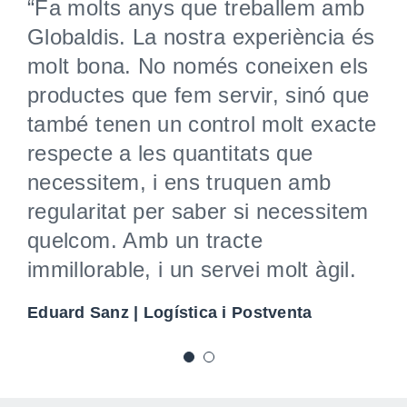
“Fa molts anys que treballem amb
“M’agrada treballar amb Globaldis
Globaldis. La nostra experiència és
perquè és una empresa propera,
molt bona. No només coneixen els
amb el Josep tinc molta afinitat,
productes que fem servir, sinó que
ens ajudem mútuament i creem
també tenen un control molt exacte
com una xarxa de contactes. Jo se
respecte a les quantitats que
que quan necessito alguna cosa,
necessitem, i ens truquen amb
ell està disposat a ajudar-me.“
regularitat per saber si necessitem
Marc Sala | Cap de vendes d’Aikos
quelcom. Amb un tracte
immillorable, i un servei molt àgil.
Eduard Sanz | Logística i Postventa