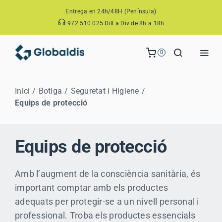
Skip
Entrega en 24h/48H (Península)
to
972 510 025 Dill a Div de 8h a 18h
content
0
Togg
Navi
BOTIGA
Inici
Botiga
Seguretat i Higiene
EMPRESA
Equips de protecció
SOLUCIONS
EL MEU COMPTE
Equips de protecció
CONTACTE
Amb l’augment de la consciència sanitària, és
important comptar amb els productes
adequats per protegir-se a un nivell personal i
professional. Troba els productes essencials