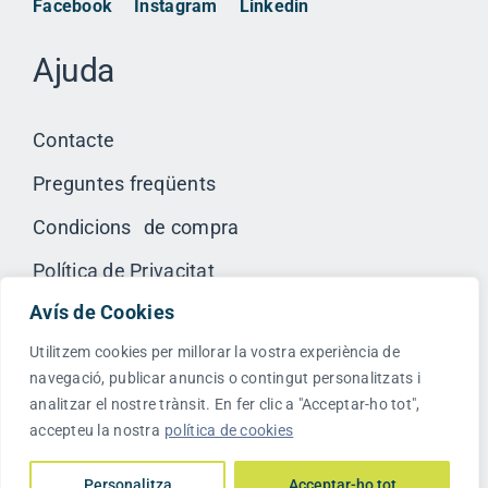
Facebook
Instagram
Linkedin
Ajuda
Contacte
Preguntes freqüents
Condicions de compra
Política de Privacitat
Avís de Cookies
Avís Legal
Utilitzem cookies per millorar la vostra experiència de
navegació, publicar anuncis o contingut personalitzats i
analitzar el nostre trànsit.
En fer clic a "Acceptar-ho tot",
accepteu la nostra
política de cookies
© 2023 Globaldis Embalatges
Personalitza
Acceptar-ho tot