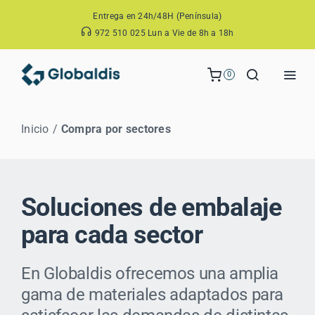
Skip
Entrega en 24h/48H (Península)
to
972 510 025 Lun a Vie de 8h a 18h
content
0
Togg
Navi
Tienda
Inicio
Compra por sectores
Empresa
Soluciones
Contacto
Soluciones de embalaje
para cada sector
En Globaldis ofrecemos una amplia
gama de materiales adaptados para