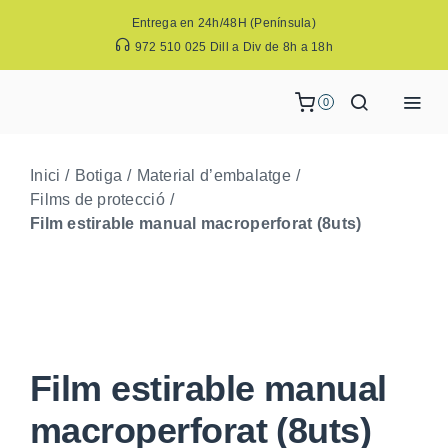
Skip
Entrega en 24h/48H (Península)
to
972 510 025 Dill a Div de 8h a 18h
content
0
Toggl
Navig
BOTIGA
Inici
Botiga
Material d’embalatge
EMPRESA
Films de protecció
Film estirable manual macroperforat (8uts)
SOLUCIONS
EL MEU COMPTE
CONTACTE
Film estirable manual
macroperforat (8uts)