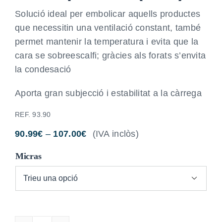
Solució ideal per embolicar aquells productes
que necessitin una ventilació constant, també
permet mantenir la temperatura i evita que la
cara se sobreescalfi; gràcies als forats s’envita
la condesació
Aporta gran subjecció i estabilitat a la càrrega
REF.
93.90
Interval
90.99
€
–
107.00
€
(IVA inclòs)
de
preus:
Micras
90.99€
a

107.00€