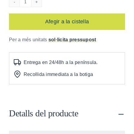
quantitat
de
Film
Afegir a la cistella
estirable
manual
Per a més unitats
sol·licita pressupost
macroperforat
(8uts)
Entrega en 24/48h a la península.
Recollida immediata a la botiga
Detalls del producte