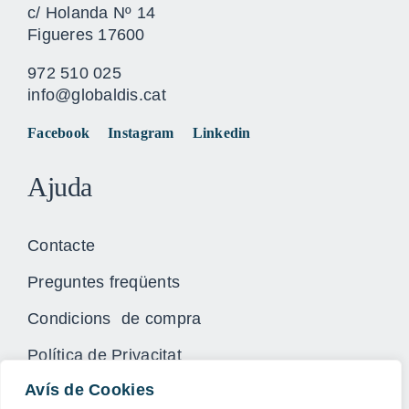
c/ Holanda Nº 14
Figueres 17600
972 510 025
info@globaldis.cat
Facebook
Instagram
Linkedin
Ajuda
Contacte
Preguntes freqüents
Condicions de compra
Política de Privacitat
Avís de Cookies
Avís Legal