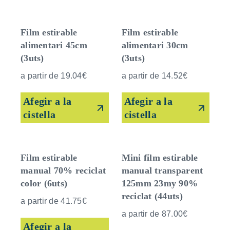
Film estirable
Film estirable
alimentari 45cm
alimentari 30cm
(3uts)
(3uts)
a partir de
19.04
€
a partir de
14.52
€
Afegir a la
Afegir a la
cistella
cistella
Film estirable
Mini film estirable
manual 70% reciclat
manual transparent
color (6uts)
125mm 23my 90%
reciclat (44uts)
a partir de
41.75
€
a partir de
87.00
€
Afegir a la